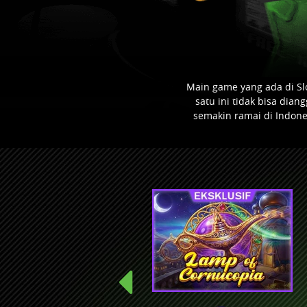
Main game yang ada di Sl
satu ini tidak bisa di
semakin ramai di Indone