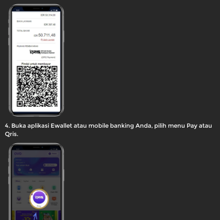
4. Buka aplikasi Ewallet atau mobile banking Anda, pilih menu Pay atau
Qris.