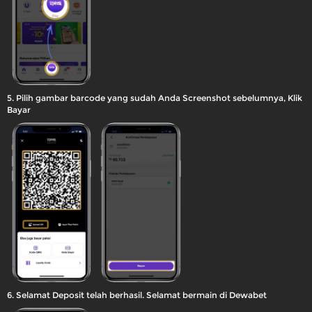
5. Pilih gambar barcode yang sudah Anda Screenshot sebelumnya, Klik
Bayar
6. Selamat Deposit telah berhasil. Selamat bermain di Dewabet