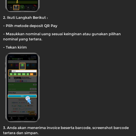
2. Ikuti Langkah Berikut :
- Pilih metode deposit QR Pay
- Masukkan nominal uang sesuai keinginan atau gunakan pilihan
nominal yang tertera.
- Tekan kirim
3. Anda akan menerima invoice beserta barcode, screenshot barcode
tertera dan simpan.