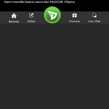
Kami memiliki lisensi resmi dari PAGCOR, Filipina
Daftar
Promosi
Live Chat
Beranda
Cara Pembayaran :
Dukungan Support
Keamanan Terjamin