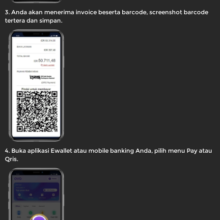
3. Anda akan menerima invoice beserta barcode, screenshot barcode
tertera dan simpan.
4. Buka aplikasi Ewallet atau mobile banking Anda, pilih menu Pay atau
Qris.