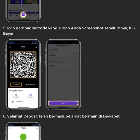
5. Pilih gambar barcode yang sudah Anda Screenshot sebelumnya, Klik
Bayar
6. Selamat Deposit telah berhasil. Selamat bermain di Dewabet