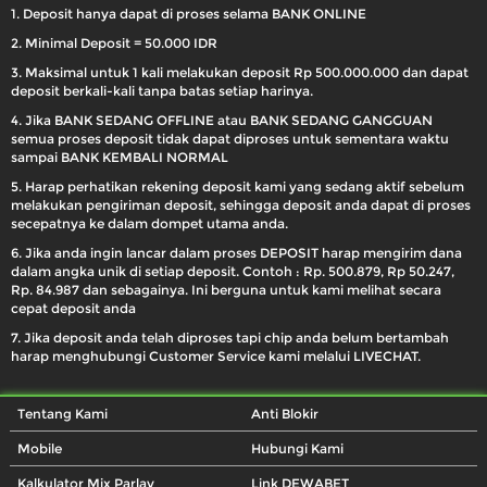
1. Deposit hanya dapat di proses selama BANK ONLINE
2. Minimal Deposit = 50.000 IDR
3. Maksimal untuk 1 kali melakukan deposit Rp 500.000.000 dan dapat
deposit berkali-kali tanpa batas setiap harinya.
4. Jika BANK SEDANG OFFLINE atau BANK SEDANG GANGGUAN
semua proses deposit tidak dapat diproses untuk sementara waktu
sampai BANK KEMBALI NORMAL
5. Harap perhatikan rekening deposit kami yang sedang aktif sebelum
melakukan pengiriman deposit, sehingga deposit anda dapat di proses
secepatnya ke dalam dompet utama anda.
6. Jika anda ingin lancar dalam proses DEPOSIT harap mengirim dana
dalam angka unik di setiap deposit. Contoh : Rp. 500.879, Rp 50.247,
Rp. 84.987 dan sebagainya. Ini berguna untuk kami melihat secara
cepat deposit anda
7. Jika deposit anda telah diproses tapi chip anda belum bertambah
harap menghubungi Customer Service kami melalui LIVECHAT.
Tentang Kami
Anti Blokir
Mobile
Hubungi Kami
Kalkulator Mix Parlay
Link DEWABET