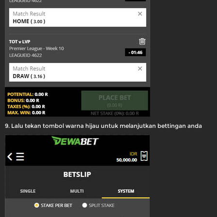
9. Lalu tekan tombol warna hijau untuk melanjutkan bettingan anda