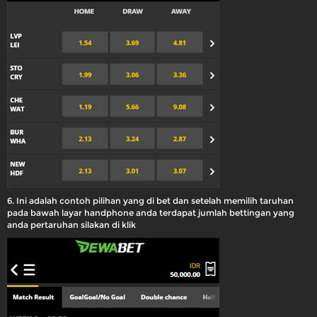
6. Ini adalah contoh pilihan yang di bet dan setelah memilih taruhan
pada bawah layar handphone anda terdapat jumlah bettingan yang
anda pertaruhan silakan di klik