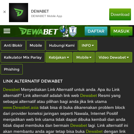
×
DEWABET
Download
DEWABET Mobile App
DAFTAR
MASUK
Anti Blokir
Mobile
Hubungi Kami
INFO
Kalkulator Mix Parlay
Kebijakan
Mobile
Video Dewabet
Phishing
LINK ALTERNATIF DEWABET
Dewabet
Menyediakan Link Alternatif untuk anda. Apa itu Link
alternatif? Link alternatif adalah link web
Dewabet
Resmi yang
sebagai alternatif atau pilihan bagi anda jika link utama
www.Dewabet.asia
tidak bisa di buka dikarenakan problem block
dari provider koneksi jaringan seperti Nawala, Internet Positif
menjadikan web link utama tidak dapat dibuka kembali dan anda
tidak dapat membuka dan bermain
Dewabet
lagi. Link alternatif ini
akan membantu anda agar tetap bisa buka
Dewabet
dengan link