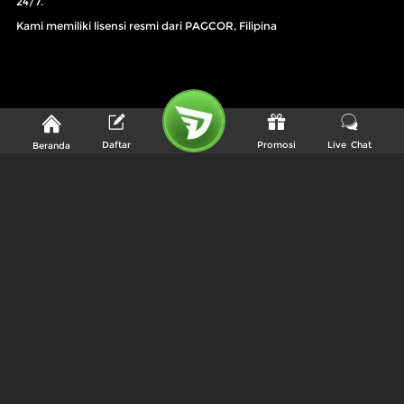
24/7.
Kami memiliki lisensi resmi dari PAGCOR, Filipina
Cara Pembayaran :
Dukungan Support
Keamanan Terjamin
Daftar
Promosi
Live Chat
Beranda
© Dewabet Situs Website Bandar Agen Taruhan Judi Bola Online.
Hak Cipta Dilindungi.