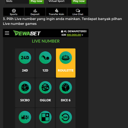
3. Pilih Live number yang ingin anda mainkan. Terdapat banyak pilhan
Live number games