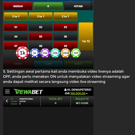
5. Settingan awal pertama kali anda membuka video livenya adalah
OFF, anda perlu menekan ON untuk menyalakan video streaming agar
anda dapat melihat secara langsung video live streaming