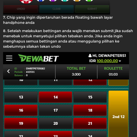
7. Chip yang ingin dipertaruhan berada floating bawah layar
handphone anda
8. Setelah melakukan bettingan anda wajib menekan submit jika sudah
menebak untuk menyetujui pilihan tebakan anda. JIka anda ingin
menghapus semua bettingan anda atau menggulang pilihan ke
sebelumnya silakan tekan undo