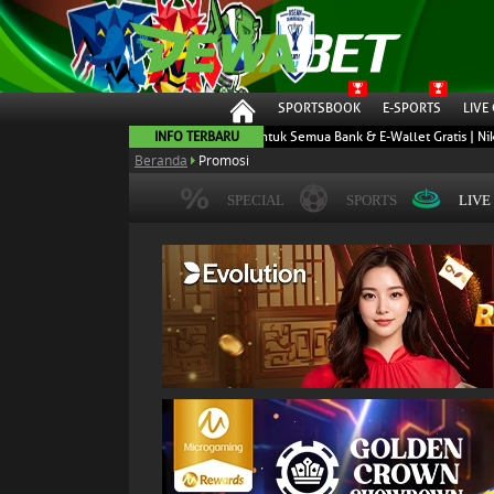
SPORTSBOOK
E-SPORTS
LIVE
ang di DEWABET! Deposit QRIS Untuk Semua Bank & E-Wallet Gratis | Nikmati Hot
INFO TERBARU
Beranda
Promosi
SPECIAL
SPORTS
LIVE