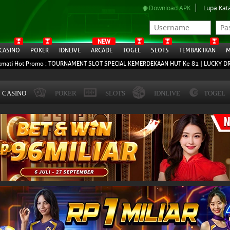
Download APK
Lupa Kat
NEW
 CASINO
POKER
IDNLIVE
ARCADE
TOGEL
SLOTS
TEMBAK IKAN
M
 Promo : TOURNAMENT SLOT SPECIAL KEMERDEKAAN HUT Ke 81 | LUCKY DRAW KEMERDEKA
 CASINO
POKER
SLOTS
IDNLIVE
TOGEL