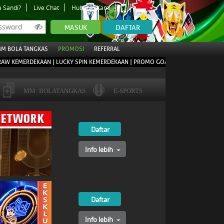
a Sandi?
Live Chat
Hubungi Kami
DAFTAR
M BOLA TANGKAS
PROMOSI
REFERRAL
AN | LUCKY SPIN KEMERDEKAAN | PROMO GOAL 15% MENIT 88+ – AFF CUP (HYUNDAI CU
MM BOLATANGKAS
E-SPORTS
Daftar
Info lebih
Daftar
Info lebih